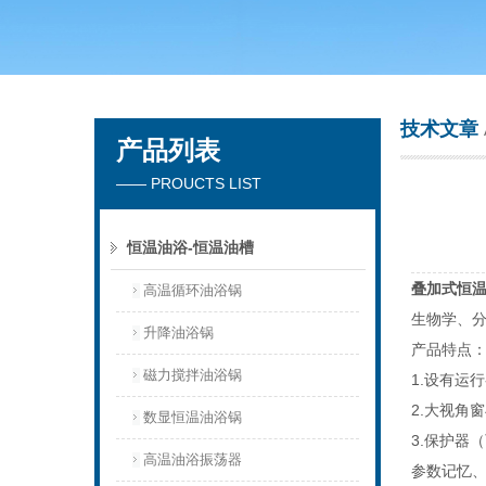
常州市天竟实验仪器厂
技术文章
产品列表
—— PROUCTS LIST
恒温油浴-恒温油槽
叠加式恒
高温循环油浴锅
生物学、
升降油浴锅
产品特点
磁力搅拌油浴锅
1.设有运
2.大视
数显恒温油浴锅
3.保护器
高温油浴振荡器
参数记忆、