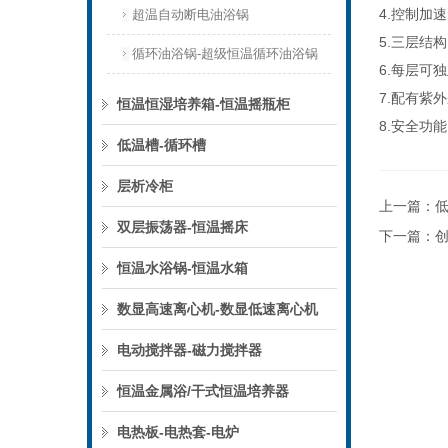
4.控制加
超温自动断电油浴锅
5.三层结
循环油浴锅-超级恒温循环油浴锅
6.每层可
7.配有
恒温恒湿培养箱-恒温摇瓶柜
8.安全功
低温槽-循环槽
层析冷柜
上一篇：
双层振荡器-恒温摇床
下一篇：
恒温水浴锅-恒温水箱
数显高速离心机-数显低速离心机
电动搅拌器-磁力搅拌器
恒温金属浴/干式恒温培养器
电热板-电热套-电炉