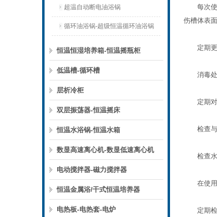
每次使用
超温自动断电油浴锅
伤槽体表
循环油浴锅-超级恒温循环油浴锅
定期更换
恒温恒湿培养箱-恒温摇瓶柜
低温槽-循环槽
消毒处
层析冷柜
定期对水
双层振荡器-恒温摇床
检查与
恒温水浴锅-恒温水箱
数显高速离心机-数显低速离心机
检查水
电动搅拌器-磁力搅拌器
在使用前
恒温金属浴/干式恒温培养器
电热板-电热套-电炉
定期检查