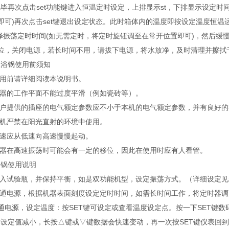
毕再次点击set功能键进入恒温定时设定，上排显示st，下排显示设定时
即可)再次点击set键退出设定状态。此时箱体内的温度即按设定温度恒温
择振荡定时时间(如无需定时，将定时旋钮调至在常开位置即可)，然后缓
0位，关闭电源，若长时间不用，请拔下电源，将水放净，及时清理并擦拭
锅使用前须知
用前请详细阅读本说明书。
器的工作平面不能过度平滑（例如瓷砖等）。
户提供的插座的电气额定参数应不小于本机的电气额定参数，并有良好的
机严禁在阳光直射的环境中使用。
速应从低速向高速慢慢起动。
器在高速振荡时可能会有一定的移位，因此在使用时应有人看管。
锅使用说明
试验瓶，并保持平衡，如是双功能机型，设定振荡方式。（详细设定见z
通电源，根据机器表面刻度设定定时时间，如需长时间工作，将定时器调至
源，设定温度：按SET键可设定或查看温度设定点。按一下SET键数码
设定值减小，长按△键或▽键数据会快速变动，再一次按SET键仪表回