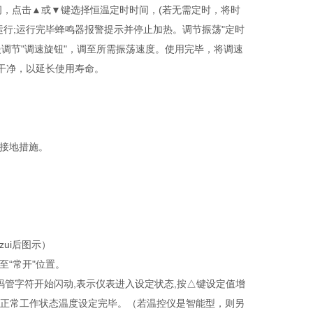
间，点击▲或▼键选择恒温定时时间，(若无需定时，将时
运行;运行完毕蜂鸣器报警提示并停止加热。调节振荡"定时
慢调节"调速旋钮"，调至所需振荡速度。使用完毕，将调速
干净，以延长使用寿命。
接地措施。
ui后图示）
“常开"位置。
管字符开始闪动,表示仪表进入设定状态,按△键设定值增
到正常工作状态温度设定完毕。（若温控仪是智能型，则另