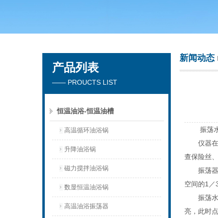
常州市天竟实验仪器厂
新闻动态
产品列表
—— PROUCTS LIST
恒温油浴-恒温油槽
振荡水浴
高温循环油浴锅
仪器在连
升降油浴锅
查保险丝
磁力搅拌油浴锅
振荡器传
空间的1／
数显恒温油浴锅
振荡水浴锅
高温油浴振荡器
亮，此时点