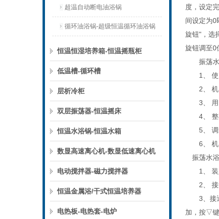
度，设定完
超温自动断电油浴锅
间设定为0
循环油浴锅-超级恒温循环油浴锅
旋钮"，选
旋钮调至
恒温恒湿培养箱-恒温摇瓶柜
振荡水浴
低温槽-循环槽
1、 使
2、 机
层析冷柜
3、 用
双层振荡器-恒温摇床
4、 整
5、 调
恒温水浴锅-恒温水箱
6、 机
数显高速离心机-数显低速离心机
振荡水浴
电动搅拌器-磁力搅拌器
1、 装入
2、 接
恒温金属浴/干式恒温培养器
3、接通电
电热板-电热套-电炉
加，按▽键