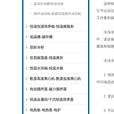
这种恒温
超温自动断电油浴锅
它可以在
循环油浴锅-超级恒温循环油浴锅
工作量和
恒温恒湿培养箱-恒温摇瓶柜
冷冻水浴
低温槽-循环槽
中，该设
菌落和细胞
层析冷柜
双层振荡器-恒温摇床
冷冻水浴
恒温水浴锅-恒温水箱
1. 维
数显高速离心机-数显低速离心机
均匀地混
电动搅拌器-磁力搅拌器
2. 更
恒温金属浴/干式恒温培养器
电热板-电热套-电炉
3. 可