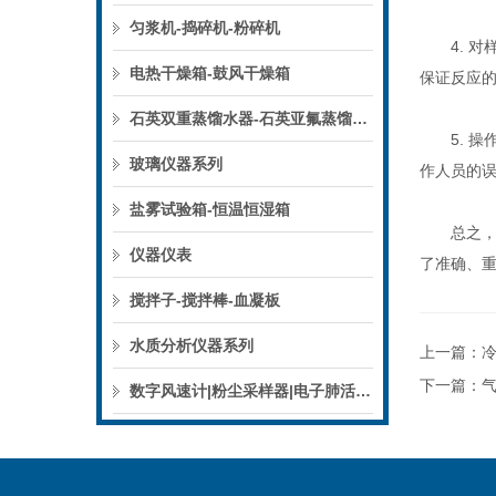
匀浆机-捣碎机-粉碎机
4. 对
电热干燥箱-鼓风干燥箱
保证反应
石英双重蒸馏水器-石英亚氟蒸馏水器
5. 操
玻璃仪器系列
作人员的
盐雾试验箱-恒温恒湿箱
总之，冷
仪器仪表
了准确、
搅拌子-搅拌棒-血凝板
水质分析仪器系列
上一篇：
下一篇：
数字风速计|粉尘采样器|电子肺活量计