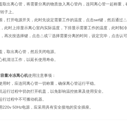
盖取出离心管，将需要分离的物质放入离心管内，连同离心管一起称重，
管转子上。
源，打开电源开关，此时先设定需要工作的温度，点击set键，然后通过△
态，此时上排显示离心室内实际温度，下排显示需要工作的温度，此时制
，再次按选择键，点击△或▽选择需要分离的时间，设定完毕，点击认可
盖，取出离心管，然后关闭电源。
心机清洁工作，以延长使用寿命。
大容量冷冻离心机
使用注意事项：
使用时，应连同离心管一切称重，确保离心管运行平稳。
心机运行过程中切勿打开机盖，以免影响温控效果及使用安全。
运行过程中不可搬动机器。
用220v 50Hz电源，应采用具有安全接地的安全插座。