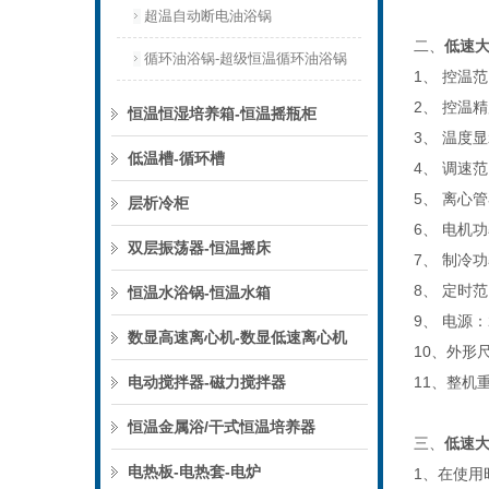
超温自动断电油浴锅
二、
低速
循环油浴锅-超级恒温循环油浴锅
1、 控温范
2、 控温精
恒温恒湿培养箱-恒温摇瓶柜
3、 温度显
低温槽-循环槽
4、 调速范
5、 离心管
层析冷柜
6、 电机功
双层振荡器-恒温摇床
7、 制冷功
8、 定时范
恒温水浴锅-恒温水箱
9、 电源：2
数显高速离心机-数显低速离心机
10、外形尺
电动搅拌器-磁力搅拌器
11、整机重
恒温金属浴/干式恒温培养器
三、
低速
电热板-电热套-电炉
1、在使用