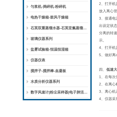
2、打开机
匀浆机-捣碎机-粉碎机
放入离心
电热干燥箱-鼓风干燥箱
3、接通电
出设定状
石英双重蒸馏水器-石英亚氟蒸馏水器
分离的转速
玻璃仪器系列
示。
4、打开机
盐雾试验箱-恒温恒湿箱
5、做好离
仪器仪表
四、
低速
搅拌子-搅拌棒-血凝板
1、在每次
水质分析仪器系列
2、在离
3、离心机
数字风速计|粉尘采样器|电子肺活量计
4、仪器采