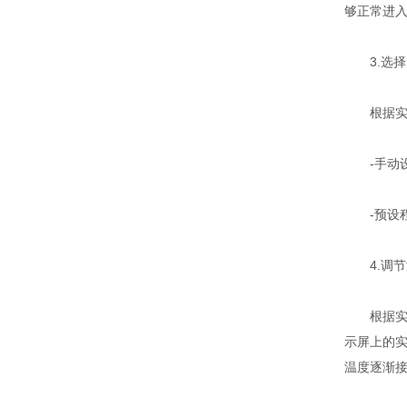
够正常进
3.选择
根据实验
-手动设置
-预设程
4.调节
根据实验
示屏上的
温度逐渐