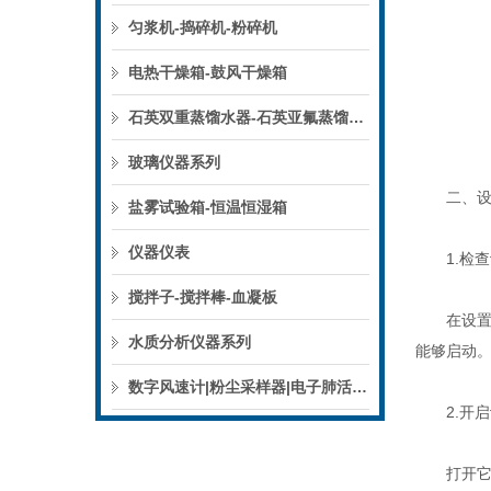
匀浆机-捣碎机-粉碎机
电热干燥箱-鼓风干燥箱
石英双重蒸馏水器-石英亚氟蒸馏水器
玻璃仪器系列
二、设置
盐雾试验箱-恒温恒湿箱
仪器仪表
1.检查
搅拌子-搅拌棒-血凝板
在设置温
水质分析仪器系列
能够启动
数字风速计|粉尘采样器|电子肺活量计
2.开启
打开它的