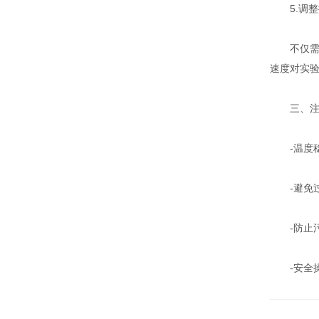
5.调整
不仅需要
速度对实
三、注
-温度稳
-避免过
-防止污
-安全操