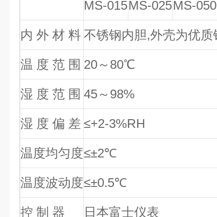
MS-015
MS-025
MS-050
内 外 材 料
不锈钢内胆,外壳为优质
温 度 范 围
20～80℃
湿 度 范 围
45～98%
湿 度 偏 差
≤+2-3%RH
温度均匀度
≤±2℃
温度波动度
≤±0.5℃
控 制 器
日本富士仪表