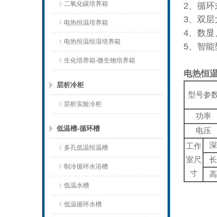
二氧化碳培养箱
2、循
3、双
电热恒温培养箱
4、数显
电热恒温恒湿培养箱
5、智能
生化培养箱-微生物培养箱
电热恒
层析冷柜
型号参
层析实验冷柜
功率
低温槽-循环槽
电压
深
工作
多孔低温恒温槽
室尺
长
制冷循环水浴槽
寸
高
低温水槽
低温循环水槽