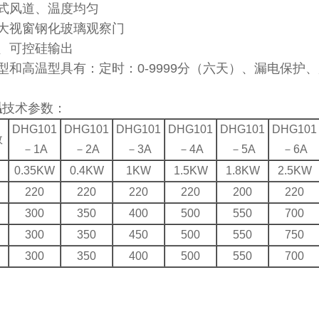
环式风道、温度均匀
层大视窗钢化玻璃观察门
、可控硅输出
型和高温型具有：定时：0-9999分（六天）、漏电保护
温
技术参数：
DHG101
DHG101
DHG101
DHG101
DHG101
DHG101
数
－1A
－2A
－3A
－4A
－5A
－6A
0.35KW
0.4KW
1KW
1.5KW
1.8KW
2.5KW
220
220
220
220
200
220
300
350
400
500
550
700
300
350
450
500
550
750
300
350
400
500
550
700