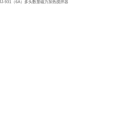
JJ-931（6A）多头数显磁力加热搅拌器