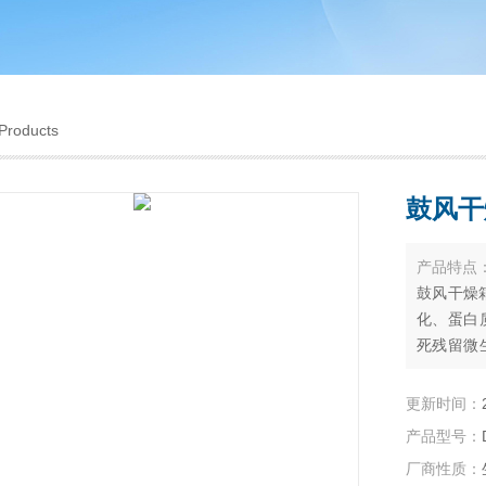
Products
鼓风干
产品特点
鼓风干燥
化、蛋白
死残留微
业科研、
之用。
更新时间：
产品型号：
厂商性质：