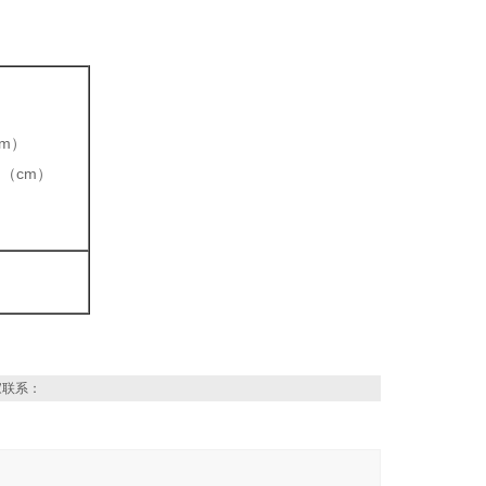
cm）
ze （cm）
家联系：