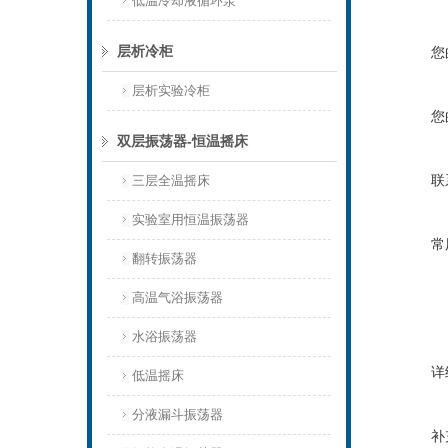
低温冷却液循环泵
层析冷柜
您
层析实验冷柜
您
双层振荡器-恒温摇床
联
三层全温摇床
实验室用恒温振荡器
常
翻转振荡器
高温气浴振荡器
水浴振荡器
详
低温摇床
分液漏斗振荡器
补