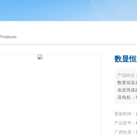
Products
数显恒
产品特点
数显恒温
改进而成
流电机，
用。恒温
数显直观
更新时间：
温、耐磨
产品型号：
作，使用
厂商性质：