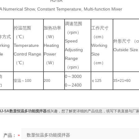
HJ-5A
A Numerical Show, Constant Temperature, Multi-function Mixer
调速范围
控温范围
加热功率
工作尺寸
（rpm）
作方式
（℃）
（W）
（cm）
Speed
外形尺寸 （
rking
Temperature
Heating
Working
Adjusting
Outside Si
le
Contrd Range
Power
Size
Range
（℃）
（W）
（cm）
（rpm）
动
0～3000
室温～100
200
￠125
35×21×60
力
0～2400
HJ-5A数显恒温多功能搅拌器
感兴趣，想了解更详细的产品信息，填写下表直接与厂
产品：