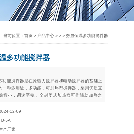
当前位置：
首页
>
产品中心
> > > 数显恒温多功能搅拌器
温多功能搅拌器
：
多功能搅拌器是在原磁力搅拌器和电动搅拌器的基础上
的一种多用途，多功能，可加热型搅拌器，采用优质直
噪音小，调速平稳，全封闭式加热盘可作辅助加热之
磁力搅拌器可设定温度及温度显示，可长期加热使用，
准确。由聚四氟乙烯和优质磁钢精制成的搅拌子，耐高
2024-12-09
、耐化学腐蚀、磁性强。可在密闭的容器中进行调混工
HJ-5A
十分理想与方便。
生产厂家